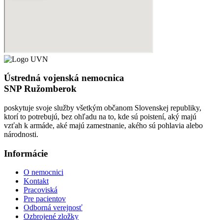
Ústredná vojenská nemocnica
SNP Ružomberok
poskytuje svoje služby všetkým občanom Slovenskej republiky,
ktorí to potrebujú, bez ohľadu na to, kde sú poistení, aký majú
vzťah k armáde, aké majú zamestnanie, akého sú pohlavia alebo
národnosti.
Informácie
O nemocnici
Kontakt
Pracoviská
Pre pacientov
Odborná verejnosť
Ozbrojené zložky