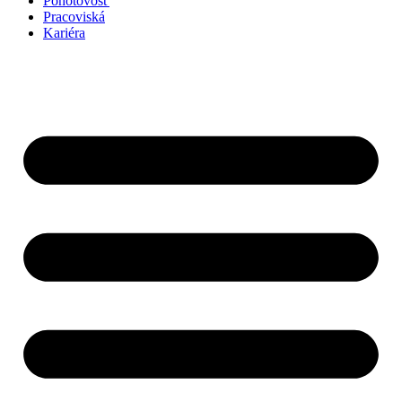
Pohotovosť
Pracoviská
Kariéra