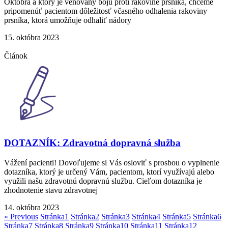
Októbra a ktorý je venovaný boju proti rakovine prsníka, chceme
pripomenúť pacientom dôležitosť včasného odhalenia rakoviny
prsníka, ktorá umožňuje odhaliť nádory
15. októbra 2023
Článok
DOTAZNÍK: Zdravotná dopravná služba
Vážení pacienti! Dovoľujeme si Vás osloviť s prosbou o vyplnenie
dotazníka, ktorý je určený Vám, pacientom, ktorí využívajú alebo
využili našu zdravotnú dopravnú službu. Cieľom dotazníka je
zhodnotenie stavu zdravotnej
14. októbra 2023
« Previous
Stránka
1
Stránka
2
Stránka
3
Stránka
4
Stránka
5
Stránka
6
Stránka
7
Stránka
8
Stránka
9
Stránka
10
Stránka
11
Stránka
12