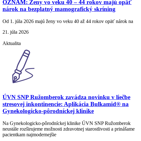
OZNAM: Ženy vo veku 40 – 44 rokov majú opäť
nárok na bezplatný mamografický skríning
Od 1. júla 2026 majú ženy vo veku 40 až 44 rokov opäť nárok na
21. júla 2026
Aktualita
ÚVN SNP Ružomberok zavádza novinku v liečbe
stresovej inkontinencie: Aplikácia Bulkamid® na
Gynekologicko-pôrodníckej klinike
Na Gynekologicko-pôrodníckej klinike ÚVN SNP Ružomberok
neustále rozširujeme možnosti zdravotnej starostlivosti a prinášame
pacientkam najmodernejšie