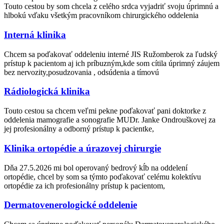
Touto cestou by som chcela z celého srdca vyjadriť svoju úprimnú a
hlbokú vďaku všetkým pracovníkom chirurgického oddelenia
Interná klinika
Chcem sa poďakovať oddeleniu interné JIS Ružomberok za ľudský
prístup k pacientom aj ich príbuzným,kde som cítila úprimný záujem
bez nervozity,posudzovania , odsúdenia a tímovú
Rádiologická klinika
Touto cestou sa chcem veľmi pekne poďakovať pani doktorke z
oddelenia mamografie a sonografie MUDr. Janke Ondrouškovej za
jej profesionálny a odborný prístup k pacientke,
Klinika ortopédie a úrazovej chirurgie
Dňa 27.5.2026 mi bol operovaný bedrový kĺb na oddelení
ortopédie, chcel by som sa týmto poďakovať celému kolektívu
ortopédie za ich profesionálny prístup k pacientom,
Dermatovenerologické oddelenie