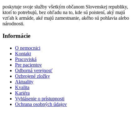
poskytuje svoje služby všetkým občanom Slovenskej republiky,
ktorí to potrebujú, bez ohľadu na to, kde sú poistení, aký majú
vzťah k armáde, aké majú zamestnanie, akého sú pohlavia alebo
národnosti.
Informácie
O nemocnici
Kontakt
Pracoviská
Pre pacientov
Odborná verejnosť
Ozbrojené zložky
Aktuality
Kvalita
Kariéra
Vyhlásenie o prístupnosti
Ochrana osobných údajov