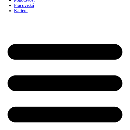
Pohotovosť
Pracoviská
Kariéra