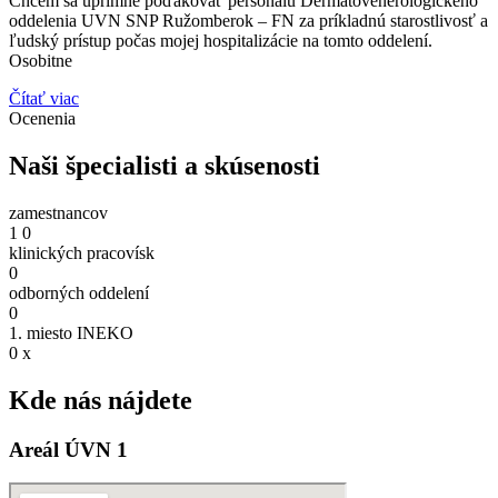
Chcem sa úprimne poďakovať personálu Dermatovenerologického
oddelenia UVN SNP Ružomberok – FN za príkladnú starostlivosť a
ľudský prístup počas mojej hospitalizácie na tomto oddelení.
Osobitne
Čítať viac
Ocenenia
Naši špecialisti a skúsenosti
zamestnancov
1
0
klinických pracovísk
0
odborných oddelení
0
1. miesto INEKO
0
x
Kde nás nájdete
Areál ÚVN 1