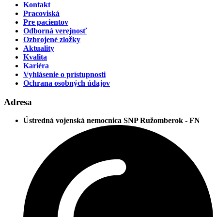
Kontakt
Pracoviská
Pre pacientov
Odborná verejnosť
Ozbrojené zložky
Aktuality
Kvalita
Kariéra
Vyhlásenie o prístupnosti
Ochrana osobných údajov
Adresa
Ústredná vojenská nemocnica SNP Ružomberok - FN