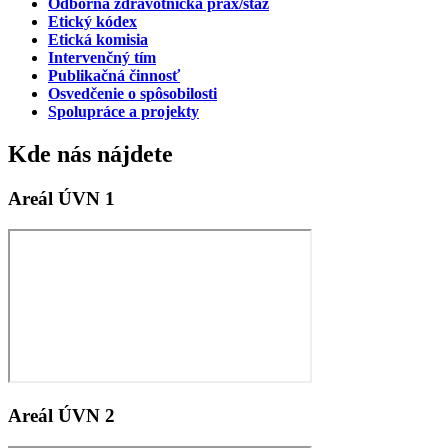
Odborná zdravotnícka prax/stáž
Etický kódex
Etická komisia
Intervenčný tím
Publikačná činnosť
Osvedčenie o spôsobilosti
Spolupráce a projekty
Kde nás nájdete
Areál ÚVN 1
Areál ÚVN 2