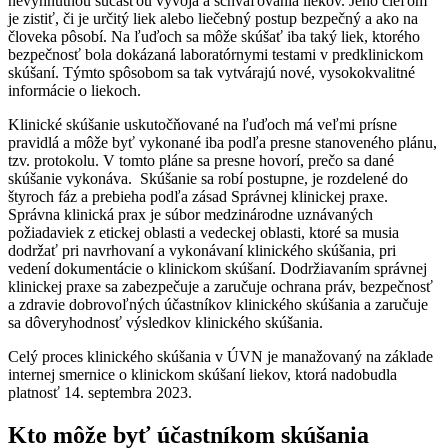
nevyhnutnou súčasťou vývoja a schvaľovania liekov. Jeho cieľom
je zistiť, či je určitý liek alebo liečebný postup bezpečný a ako na
človeka pôsobí. Na ľuďoch sa môže skúšať iba taký liek, ktorého
bezpečnosť bola dokázaná laboratórnymi testami v predklinickom
skúšaní. Týmto spôsobom sa tak vytvárajú nové, vysokokvalitné
informácie o liekoch.
Klinické skúšanie uskutočňované na ľuďoch má veľmi prísne
pravidlá a môže byť vykonané iba podľa presne stanoveného plánu,
tzv. protokolu. V tomto pláne sa presne hovorí, prečo sa dané
skúšanie vykonáva. Skúšanie sa robí postupne, je rozdelené do
štyroch fáz a prebieha podľa zásad Správnej klinickej praxe.
Správna klinická prax je súbor medzinárodne uznávaných
požiadaviek z etickej oblasti a vedeckej oblasti, ktoré sa musia
dodržať pri navrhovaní a vykonávaní klinického skúšania, pri
vedení dokumentácie o klinickom skúšaní. Dodržiavaním správnej
klinickej praxe sa zabezpečuje a zaručuje ochrana práv, bezpečnosť
a zdravie dobrovoľných účastníkov klinického skúšania a zaručuje
sa dôveryhodnosť výsledkov klinického skúšania.
Celý proces klinického skúšania v ÚVN je manažovaný na základe
internej smernice o klinickom skúšaní liekov, ktorá nadobudla
platnosť 14. septembra 2023.
Kto môže byť účastníkom skúšania