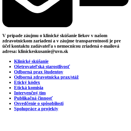
V prípade záujmu o klinické skúšanie liekov v našom
zdravotníckom zariadení a v záujme transparentnosti je pre
účel kontaktu zadávateľa s nemocnicou zriadená e-mailová
adresa:
klinickeskusanie@uvn.sk
Klinické skúšanie
Ošetrovateľská starostlivosť
Odborná prax študentov
Odborná zdravotnícka prax/stáž
Etický kódex
Etická komisia
Intervenčný tím
Publikačná činnosť
Osvedčenie o spôsobilosti
Spolupráce a projekty