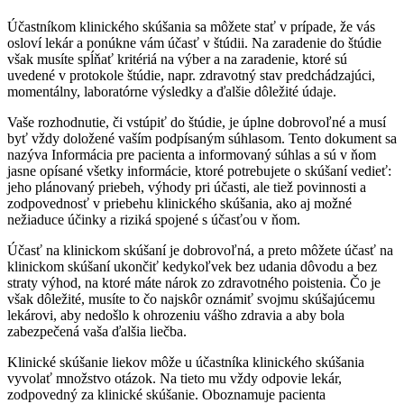
Účastníkom klinického skúšania sa môžete stať v prípade, že vás
osloví lekár a ponúkne vám účasť v štúdii. Na zaradenie do štúdie
však musíte spĺňať kritériá na výber a na zaradenie, ktoré sú
uvedené v protokole štúdie, napr. zdravotný stav predchádzajúci,
momentálny, laboratórne výsledky a ďalšie dôležité údaje.
Vaše rozhodnutie, či vstúpiť do štúdie, je úplne dobrovoľné a musí
byť vždy doložené vaším podpísaným súhlasom. Tento dokument sa
nazýva Informácia pre pacienta a informovaný súhlas a sú v ňom
jasne opísané všetky informácie, ktoré potrebujete o skúšaní vedieť:
jeho plánovaný priebeh, výhody pri účasti, ale tiež povinnosti a
zodpovednosť v priebehu klinického skúšania, ako aj možné
nežiaduce účinky a riziká spojené s účasťou v ňom.
Účasť na klinickom skúšaní je dobrovoľná, a preto môžete účasť na
klinickom skúšaní ukončiť kedykoľvek bez udania dôvodu a bez
straty výhod, na ktoré máte nárok zo zdravotného poistenia. Čo je
však dôležité, musíte to čo najskôr oznámiť svojmu skúšajúcemu
lekárovi, aby nedošlo k ohrozeniu vášho zdravia a aby bola
zabezpečená vaša ďalšia liečba.
Klinické skúšanie liekov môže u účastníka klinického skúšania
vyvolať množstvo otázok. Na tieto mu vždy odpovie lekár,
zodpovedný za klinické skúšanie. Oboznamuje pacienta