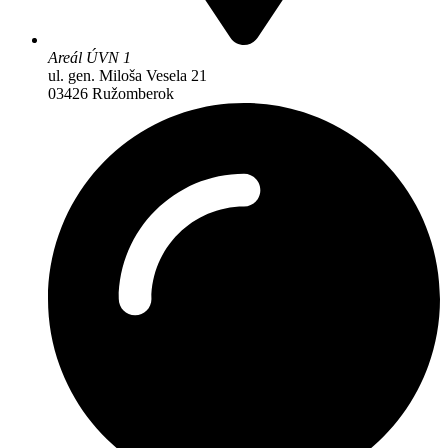
Areál ÚVN 1
ul. gen. Miloša Vesela 21
03426 Ružomberok