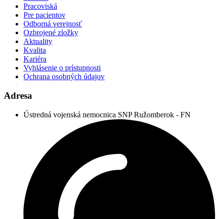
Pracoviská
Pre pacientov
Odborná verejnosť
Ozbrojené zložky
Aktuality
Kvalita
Kariéra
Vyhlásenie o prístupnosti
Ochrana osobných údajov
Adresa
Ústredná vojenská nemocnica SNP Ružomberok - FN