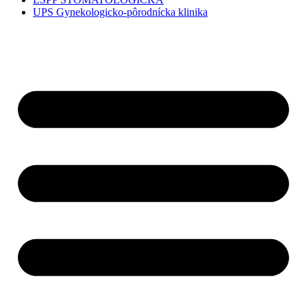
UPS Gynekologicko-pôrodnícka klinika