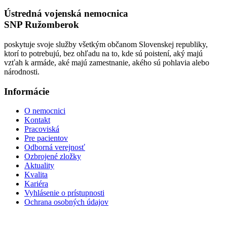
Ústredná vojenská nemocnica
SNP Ružomberok
poskytuje svoje služby všetkým občanom Slovenskej republiky,
ktorí to potrebujú, bez ohľadu na to, kde sú poistení, aký majú
vzťah k armáde, aké majú zamestnanie, akého sú pohlavia alebo
národnosti.
Informácie
O nemocnici
Kontakt
Pracoviská
Pre pacientov
Odborná verejnosť
Ozbrojené zložky
Aktuality
Kvalita
Kariéra
Vyhlásenie o prístupnosti
Ochrana osobných údajov