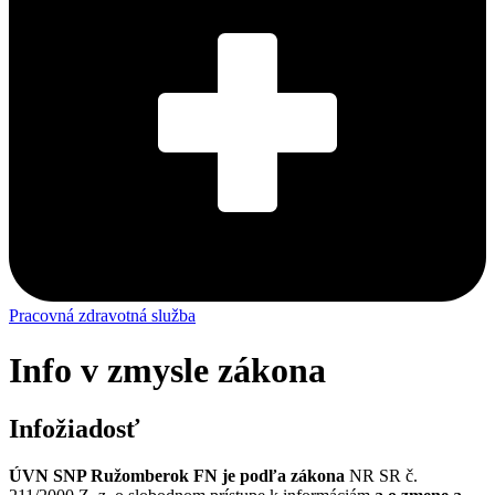
Pracovná zdravotná služba
Info v zmysle zákona
Infožiadosť
ÚVN SNP Ružomberok FN je podľa zákona
NR SR č.