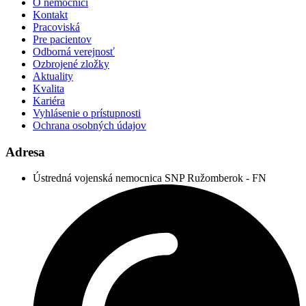
O nemocnici
Kontakt
Pracoviská
Pre pacientov
Odborná verejnosť
Ozbrojené zložky
Aktuality
Kvalita
Kariéra
Vyhlásenie o prístupnosti
Ochrana osobných údajov
Adresa
Ústredná vojenská nemocnica SNP Ružomberok - FN