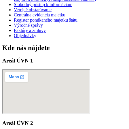
Slobodný prístup k informáciam
Verejné obstarávanie
Centrálna evidencia majetku
Register ponúkaného majetku štátu
Výročné správy
Faktúry a zmluvy
Objednávky
Kde nás nájdete
Areál ÚVN 1
Areál ÚVN 2