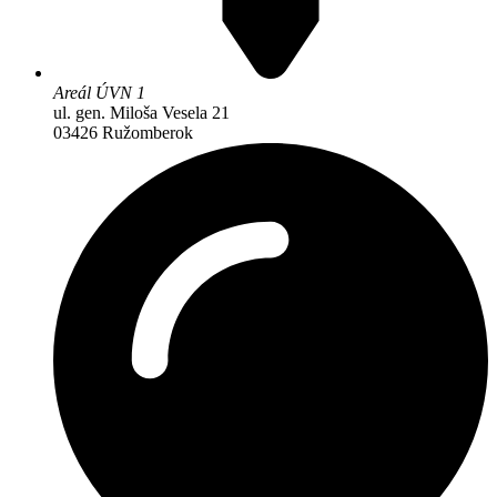
Areál ÚVN 1
ul. gen. Miloša Vesela 21
03426 Ružomberok