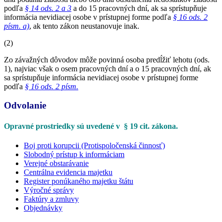
podľa
§ 14 ods. 2 a 3
a do 15 pracovných dní, ak sa sprístupňuje
informácia nevidiacej osobe v prístupnej forme podľa
§ 16 ods. 2
písm. a)
, ak tento zákon neustanovuje inak.
(2)
Zo závažných dôvodov môže povinná osoba predĺžiť lehotu (ods.
1), najviac však o osem pracovných dní a o 15 pracovných dní, ak
sa sprístupňuje informácia nevidiacej osobe v prístupnej forme
podľa
§ 16 ods. 2 písm.
Odvolanie
Opravné prostriedky sú uvedené v § 19 cit. zákona.
Boj proti korupcii (Protispoločenská činnosť)
Slobodný prístup k informáciam
Verejné obstarávanie
Centrálna evidencia majetku
Register ponúkaného majetku štátu
Výročné správy
Faktúry a zmluvy
Objednávky