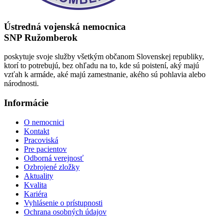
Ústredná vojenská nemocnica
SNP Ružomberok
poskytuje svoje služby všetkým občanom Slovenskej republiky,
ktorí to potrebujú, bez ohľadu na to, kde sú poistení, aký majú
vzťah k armáde, aké majú zamestnanie, akého sú pohlavia alebo
národnosti.
Informácie
O nemocnici
Kontakt
Pracoviská
Pre pacientov
Odborná verejnosť
Ozbrojené zložky
Aktuality
Kvalita
Kariéra
Vyhlásenie o prístupnosti
Ochrana osobných údajov