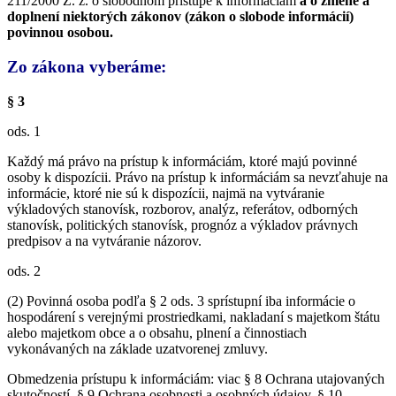
211/2000 Z. z. o slobodnom prístupe k informáciám
a o zmene a
doplnení niektorých zákonov (zákon o slobode informácií)
povinnou osobou.
Zo zákona vyberáme:
§ 3
ods. 1
Každý má právo na prístup k informáciám, ktoré majú povinné
osoby k dispozícii. Právo na prístup k informáciám sa nevzťahuje na
informácie, ktoré nie sú k dispozícii, najmä na vytváranie
výkladových stanovísk, rozborov, analýz, referátov, odborných
stanovísk, politických stanovísk, prognóz a výkladov právnych
predpisov a na vytváranie názorov.
ods. 2
(2) Povinná osoba podľa § 2 ods. 3 sprístupní iba informácie o
hospodárení s verejnými prostriedkami, nakladaní s majetkom štátu
alebo majetkom obce a o obsahu, plnení a činnostiach
vykonávaných na základe uzatvorenej zmluvy.
Obmedzenia prístupu k informáciám: viac § 8 Ochrana utajovaných
skutočností, § 9 Ochrana osobnosti a osobných údajov, § 10