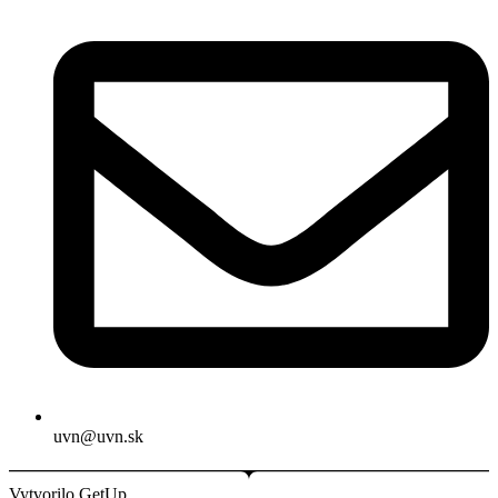
uvn@uvn.sk
Vytvorilo GetUp