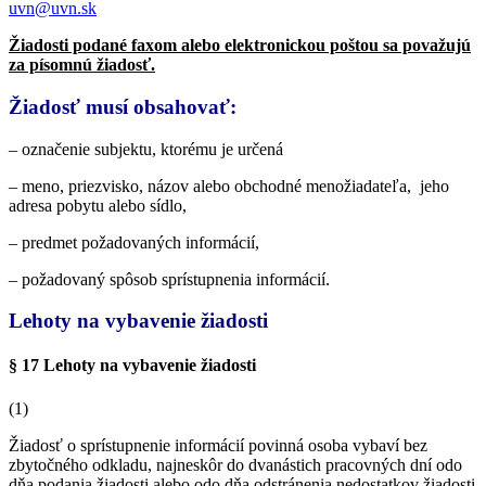
uvn@uvn.sk
Žiadosti podané faxom alebo elektronickou poštou sa považujú
za písomnú žiadosť.
Žiadosť musí obsahovať:
– označenie subjektu, ktorému je určená
– meno, priezvisko, názov alebo obchodné menožiadateľa, jeho
adresa pobytu alebo sídlo,
– predmet požadovaných informácií,
– požadovaný spôsob sprístupnenia informácií.
Lehoty na vybavenie žiadosti
§ 17 Lehoty na vybavenie žiadosti
(1)
Žiadosť o sprístupnenie informácií povinná osoba vybaví bez
zbytočného odkladu, najneskôr do dvanástich pracovných dní odo
dňa podania žiadosti alebo odo dňa odstránenia nedostatkov žiadosti