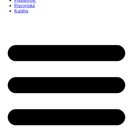
Pohotovosť
Pracoviská
Kariéra