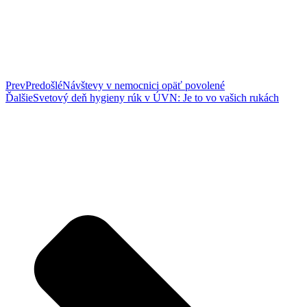
Prev
Predošlé
Návštevy v nemocnici opäť povolené
Ďalšie
Svetový deň hygieny rúk v ÚVN: Je to vo vašich rukách