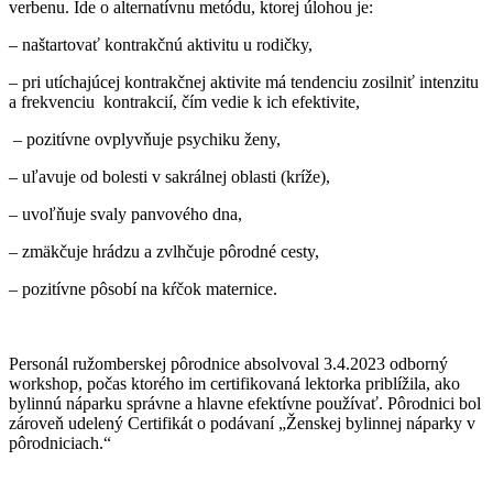
verbenu. Ide o alternatívnu metódu, ktorej úlohou je:
– naštartovať kontrakčnú aktivitu u rodičky,
– pri utíchajúcej kontrakčnej aktivite má tendenciu zosilniť intenzitu
a frekvenciu kontrakcií, čím vedie k ich efektivite,
– pozitívne ovplyvňuje psychiku ženy,
– uľavuje od bolesti v sakrálnej oblasti (kríže),
– uvoľňuje svaly panvového dna,
– zmäkčuje hrádzu a zvlhčuje pôrodné cesty,
– pozitívne pôsobí na kŕčok maternice.
Personál ružomberskej pôrodnice absolvoval 3.4.2023 odborný
workshop, počas ktorého im certifikovaná lektorka priblížila, ako
bylinnú náparku správne a hlavne efektívne používať. Pôrodnici bol
zároveň udelený Certifikát o podávaní „Ženskej bylinnej náparky v
pôrodniciach.“