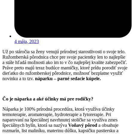
4 mája, 2023
Už po stáročia sa ženy venujú prírodnej starostlivosti o svoje telo.
Ružomberská pôrodnica chce pre svoje pacientky len to najlepšie
a stále hľadá možnosti ako im to v čo najlepšej kvalite zabezpečiť.
Práve preto majú teraz budúce mamičky, ktoré prídu porodiť svoje
dieťatko do ružomberskej pôrodnice, možnosť bezplatne využiť
novinku a to tzv.
náparku – parné sedacie kúpele.
Čo je náparka a aké účinky má pre rodičky?
Náparka je 100% prírodná procedúra, ktorá využíva účinky
termoterapie, aromaterapie, hydroterapie a fytorerapie. Pri
naparovaní na špeciálnej navrhnutej stoličke sa využíva zmes
špeciálnych bylín, ktorá sa nazýva
Voňavý pôrod
a obsahuje
rozmarín, list maliníku, materinu dúšku, kapsičku pastiersku a