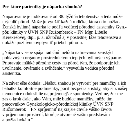
Pre ktoré pacientky je náparka vhodná?
Naparovanie je indikované od 38. týždňa tehotenstva a teda môže
urýchliť pôrod. Môže ju využiť každá rodička, ktorá o to požiada.
Ženská bylinná náparka je podľa vedúcej pôrodnej asistentky Gyn.-
pôr. kliniky v ÚVN SNP Ružomberok – FN Mgr. Libuše
Kerekešovej, dipl. p. a. užitočná aj v poslednej fáze tehotenstva a
dokáže pozitívne ovplyvniť priebeh pôrodu.
„Náparka v sebe spája tradičnú metódu nahrievania ženských
pohlavných orgánov prostredníctvom teplých bylinných výparov.
Pripravuje mäkké pôrodné cesty na pôrod tým, že podporuje ich
uvoľnenie, otváranie a zvlhčenie,“ vysvetlila vedúca pôrodná
asistentka.
Na záver ešte dodala: „Našou snahou je vytvoriť pre mamičky a ich
bábätka komfortné podmienky, pocit bezpečia a istoty, aby si z našej
nemocnice odniesli tie najpríjemnejšie spomienky. Veríme, že sme
zas o krok ďalej, ako Vám, milé budúce mamičky, môže tím
pracovníkov Gynekologicko-pôrodníckej kliniky ÚVN SNP
Ružomberok – FN spríjemniť najkrajšie chvíle vášho života
v príjemnom prostredí, ktoré je otvorené vašim predstavám
a požiadavkám.“