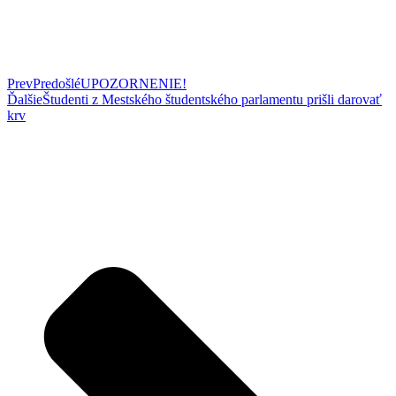
Prev
Predošlé
UPOZORNENIE!
Ďalšie
Študenti z Mestského študentského parlamentu prišli darovať
krv