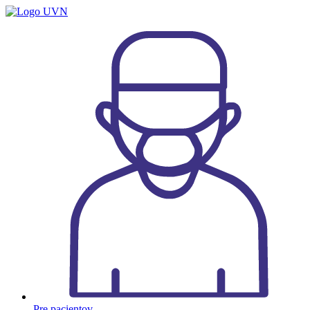
Preskočiť
na
obsah
Pre pacientov