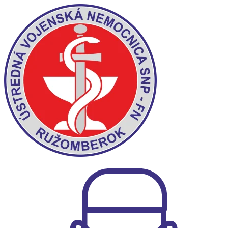
Preskočiť
na
obsah