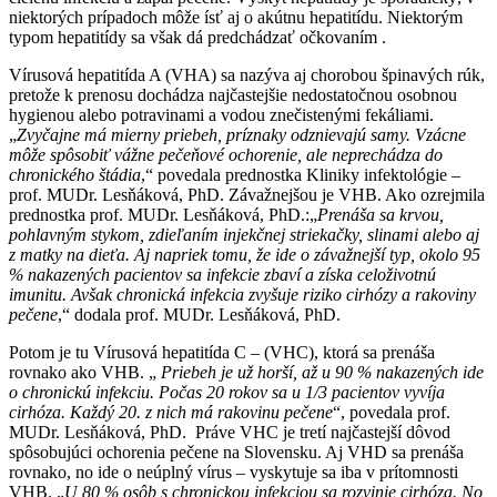
niektorých prípadoch môže ísť aj o akútnu hepatitídu. Niektorým
typom hepatitídy sa však dá predchádzať očkovaním .
Vírusová hepatitída A (VHA) sa nazýva aj chorobou špinavých rúk,
pretože k prenosu dochádza najčastejšie nedostatočnou osobnou
hygienou alebo potravinami a vodou znečistenými fekáliami.
„
Zvyčajne má mierny priebeh, príznaky odznievajú samy. Vzácne
môže spôsobiť vážne pečeňové ochorenie, ale neprechádza do
chronického štádia
,“ povedala prednostka Kliniky infektológie –
prof. MUDr. Lesňáková, PhD. Závažnejšou je VHB. Ako ozrejmila
prednostka prof. MUDr. Lesňáková, PhD.:„
Prenáša sa krvou,
pohlavným stykom, zdieľaním injekčnej striekačky, slinami alebo aj
z matky na dieťa. Aj napriek tomu, že ide o závažnejší typ, okolo 95
% nakazených pacientov sa infekcie zbaví a získa celoživotnú
imunitu. Avšak chronická infekcia zvyšuje riziko cirhózy a rakoviny
pečene
,“ dodala prof. MUDr. Lesňáková, PhD.
Potom je tu Vírusová hepatitída C – (VHC), ktorá sa prenáša
rovnako ako VHB. „
Priebeh je už horší, až u 90 % nakazených ide
o chronickú infekciu. Počas 20 rokov sa u 1/3 pacientov vyvíja
cirhóza. Každý 20. z nich má rakovinu pečene
“, povedala prof.
MUDr. Lesňáková, PhD. Práve VHC je tretí najčastejší dôvod
spôsobujúci ochorenia pečene na Slovensku. Aj VHD sa prenáša
rovnako, no ide o neúplný vírus – vyskytuje sa iba v prítomnosti
VHB. „
U 80 % osôb s chronickou infekciou sa rozvinie cirhóza. No