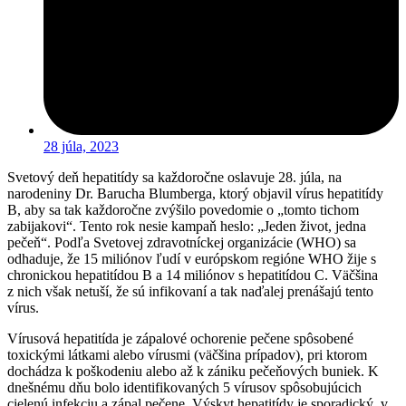
28 júla, 2023
Svetový deň hepatitídy sa každoročne oslavuje 28. júla, na
narodeniny Dr. Barucha Blumberga, ktorý objavil vírus hepatitídy
B, aby sa tak každoročne zvýšilo povedomie o „tomto tichom
zabijakovi“. Tento rok nesie kampaň heslo: „Jeden život, jedna
pečeň“. Podľa Svetovej zdravotníckej organizácie (WHO) sa
odhaduje, že 15 miliónov ľudí v európskom regióne WHO žije s
chronickou hepatitídou B a 14 miliónov s hepatitídou C. Väčšina
z nich však netuší, že sú infikovaní a tak naďalej prenášajú tento
vírus.
Vírusová hepatitída je zápalové ochorenie pečene spôsobené
toxickými látkami alebo vírusmi (väčšina prípadov), pri ktorom
dochádza k poškodeniu alebo až k zániku pečeňových buniek. K
dnešnému dňu bolo identifikovaných 5 vírusov spôsobujúcich
cielenú infekciu a zápal pečene. Výskyt hepatitídy je sporadický, v