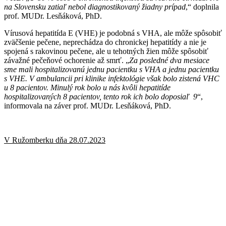
na Slovensku zatiaľ nebol diagnostikovaný žiadny prípad
,“ doplnila
prof. MUDr. Lesňáková, PhD.
Vírusová hepatitída E (VHE) je podobná s VHA, ale môže spôsobiť
zväčšenie pečene, neprechádza do chronickej hepatitídy a nie je
spojená s rakovinou pečene, ale u tehotných žien môže spôsobiť
závažné pečeňové ochorenie až smrť. „
Za posledné dva mesiace
sme mali hospitalizovanú jednu pacientku s VHA a jednu pacientku
s VHE. V ambulancii pri klinike infektológie však bolo zistená VHC
u 8 pacientov. Minulý rok bolo u nás kvôli hepatitíde
hospitalizovaných 8 pacientov, tento rok ich bolo doposiaľ 9
“,
informovala na záver prof. MUDr. Lesňáková, PhD.
V Ružomberku dňa 28.07.2023