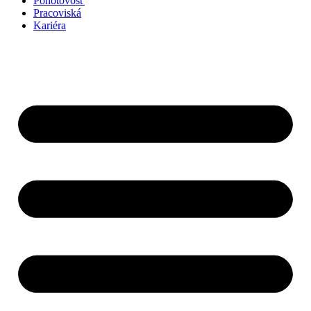
Pohotovosť
Pracoviská
Kariéra