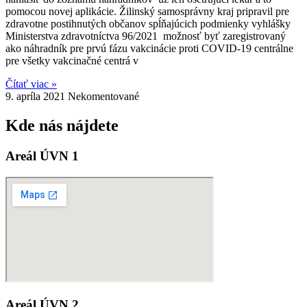
pomocou novej aplikácie. Žilinský samosprávny kraj pripravil pre
zdravotne postihnutých občanov spĺňajúcich podmienky vyhlášky
Ministerstva zdravotníctva 96/2021 možnosť byť zaregistrovaný
ako náhradník pre prvú fázu vakcinácie proti COVID-19 centrálne
pre všetky vakcinačné centrá v
Čítať viac »
9. apríla 2021
Nekomentované
Kde nás nájdete
Areál ÚVN 1
Areál ÚVN 2