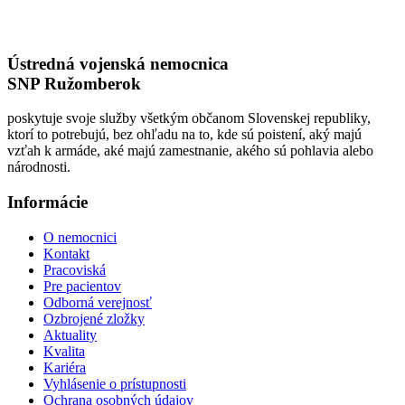
Ústredná vojenská nemocnica
SNP Ružomberok
poskytuje svoje služby všetkým občanom Slovenskej republiky,
ktorí to potrebujú, bez ohľadu na to, kde sú poistení, aký majú
vzťah k armáde, aké majú zamestnanie, akého sú pohlavia alebo
národnosti.
Informácie
O nemocnici
Kontakt
Pracoviská
Pre pacientov
Odborná verejnosť
Ozbrojené zložky
Aktuality
Kvalita
Kariéra
Vyhlásenie o prístupnosti
Ochrana osobných údajov