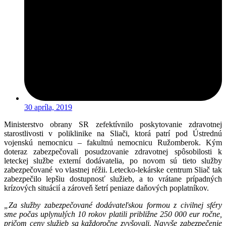
30 apríla, 2019
Ministerstvo obrany SR zefektívnilo poskytovanie zdravotnej
starostlivosti v poliklinike na Sliači, ktorá patrí pod Ústrednú
vojenskú nemocnicu – fakultnú nemocnicu Ružomberok. Kým
doteraz zabezpečovali posudzovanie zdravotnej spôsobilosti k
leteckej službe externí dodávatelia, po novom sú tieto služby
zabezpečované vo vlastnej réžii. Letecko-lekárske centrum Sliač tak
zabezpečilo lepšiu dostupnosť služieb, a to vrátane prípadných
krízových situácií a zároveň šetrí peniaze daňových poplatníkov.
„Za služby zabezpečované dodávateľskou formou z civilnej sféry
sme počas uplynulých 10 rokov platili približne 250 000 eur ročne,
pričom ceny služieb sa každoročne zvyšovali. Navyše zabezpečenie