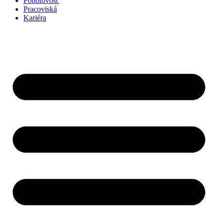
Pohotovosť
Pracoviská
Kariéra