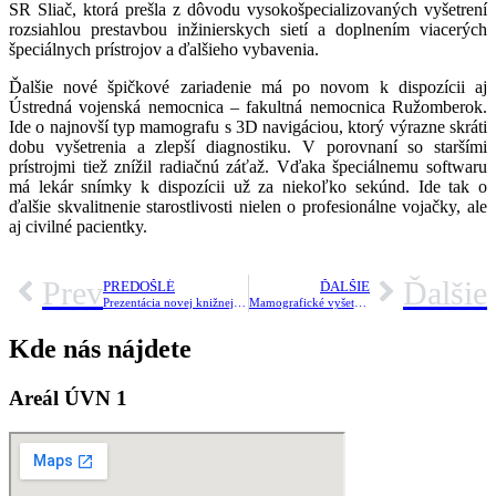
SR Sliač, ktorá prešla z dôvodu vysokošpecializovaných vyšetrení
rozsiahlou prestavbou inžinierskych sietí a doplnením viacerých
špeciálnych prístrojov a ďalšieho vybavenia.
Ďalšie nové špičkové zariadenie má po novom k dispozícii aj
Ústredná vojenská nemocnica – fakultná nemocnica Ružomberok.
Ide o najnovší typ mamografu s 3D navigáciou, ktorý výrazne skráti
dobu vyšetrenia a zlepší diagnostiku. V porovnaní so staršími
prístrojmi tiež znížil radiačnú záťaž. Vďaka špeciálnemu softwaru
má lekár snímky k dispozícii už za niekoľko sekúnd. Ide tak o
ďalšie skvalitnenie starostlivosti nielen o profesionálne vojačky, ale
aj civilné pacientky.
Prev
Ďalšie
PREDOŠLÉ
ĎALŠIE
Prezentácia novej knižnej publikácie
Mamografické vyšetrenie môžete absolvovať už aj v ÚVN
Kde nás nájdete
Areál ÚVN 1