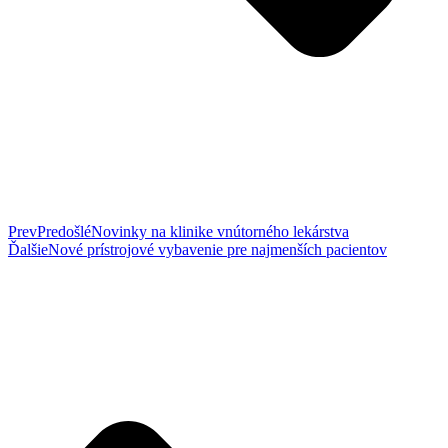
Prev
Predošlé
Novinky na klinike vnútorného lekárstva
Ďalšie
Nové prístrojové vybavenie pre najmenších pacientov