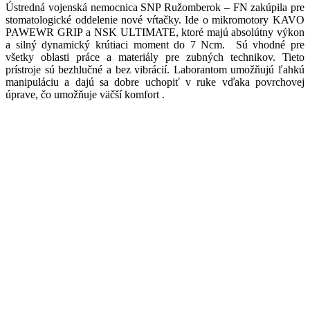
Ústredná vojenská nemocnica SNP Ružomberok – FN zakúpila pre
stomatologické oddelenie nové vŕtačky. Ide o mikromotory KAVO
PAWEWR GRIP a NSK ULTIMATE, ktoré majú absolútny výkon
a silný dynamický krútiaci moment do 7 Ncm. Sú vhodné pre
všetky oblasti práce a materiály pre zubných technikov. Tieto
prístroje sú bezhlučné a bez vibrácií. Laborantom umožňujú ľahkú
manipuláciu a dajú sa dobre uchopiť v ruke vďaka povrchovej
úprave, čo umožňuje väčší komfort .