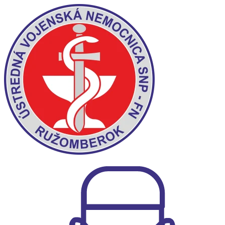
Preskočiť
na
obsah