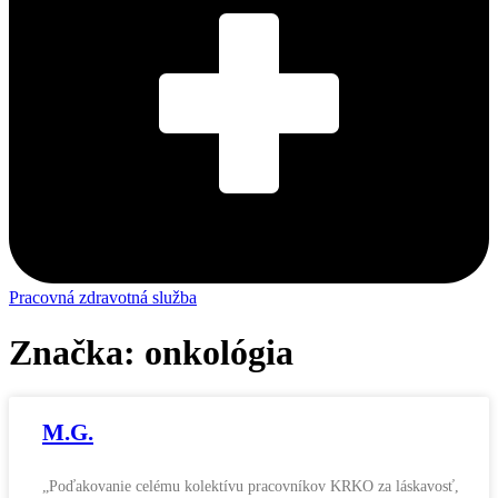
Pracovná zdravotná služba
Značka: onkológia
M.G.
„Poďakovanie celému kolektívu pracovníkov KRKO za láskavosť,