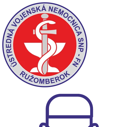
Preskočiť
na
obsah