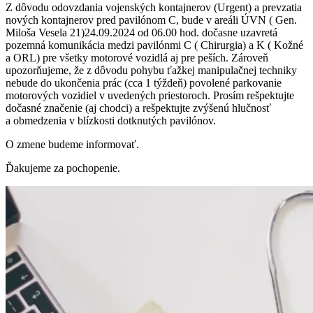
Z dôvodu odovzdania vojenských kontajnerov (Urgent) a prevzatia
nových kontajnerov pred pavilónom C, bude v areáli ÚVN ( Gen.
Miloša Vesela 21)24.09.2024 od 06.00 hod. dočasne uzavretá
pozemná komunikácia medzi pavilónmi C ( Chirurgia) a K ( Kožné
a ORL) pre všetky motorové vozidlá aj pre peších. Zároveň
upozorňujeme, že z dôvodu pohybu ťažkej manipulačnej techniky
nebude do ukončenia prác (cca 1 týždeň) povolené parkovanie
motorových vozidiel v uvedených priestoroch. Prosím rešpektujte
dočasné značenie (aj chodci) a rešpektujte zvýšenú hlučnosť
a obmedzenia v blízkosti dotknutých pavilónov.
O zmene budeme informovať.
Ďakujeme za pochopenie.