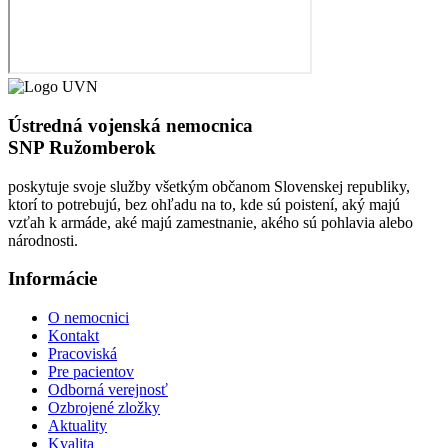
Ústredná vojenská nemocnica
SNP Ružomberok
poskytuje svoje služby všetkým občanom Slovenskej republiky,
ktorí to potrebujú, bez ohľadu na to, kde sú poistení, aký majú
vzťah k armáde, aké majú zamestnanie, akého sú pohlavia alebo
národnosti.
Informácie
O nemocnici
Kontakt
Pracoviská
Pre pacientov
Odborná verejnosť
Ozbrojené zložky
Aktuality
Kvalita