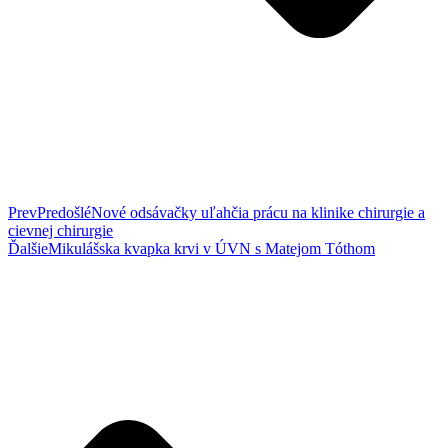
Prev
Predošlé
Nové odsávačky uľahčia prácu na klinike chirurgie a
cievnej chirurgie
Ďalšie
Mikulášska kvapka krvi v ÚVN s Matejom Tóthom