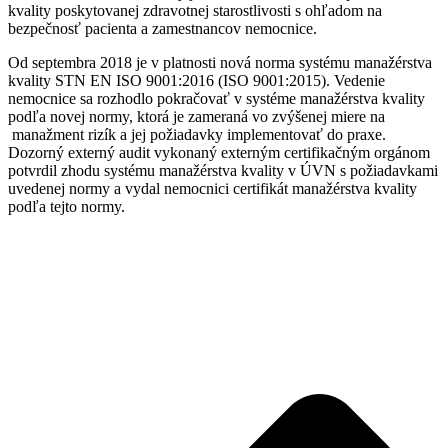
kvality poskytovanej zdravotnej starostlivosti s ohľadom na
bezpečnosť pacienta a zamestnancov nemocnice.
Od septembra 2018 je v platnosti nová norma systému manažérstva
kvality STN EN ISO 9001:2016 (ISO 9001:2015). Vedenie
nemocnice sa rozhodlo pokračovať v systéme manažérstva kvality
podľa novej normy, ktorá je zameraná vo zvýšenej miere na
manažment rizík a jej požiadavky implementovať do praxe.
Dozorný externý audit vykonaný externým certifikačným orgánom
potvrdil zhodu systému manažérstva kvality v ÚVN s požiadavkami
uvedenej normy a vydal nemocnici certifikát manažérstva kvality
podľa tejto normy.